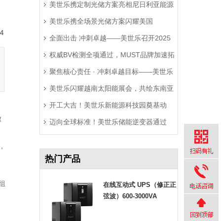
美世乐携定制光储方案亮相尼日利亚能源
美世乐携全场景光储方案闪耀美国
展，精准破解西非用电难题
4
全面出击 冲刺卓越——美世乐召开2025
RE+展，深耕北美赋能零碳转型
权威BV检测全项通过，MUST品牌加速拓
年中营销工作会议
聚焦核心责任 · 冲刺卓越目标——美世乐
局拉美市场
美世乐闪耀越南太阳能展会，共绘东南亚
2025年中会议圆满举行
开工大吉！美世乐新能源科技园奠基动
绿色能源新图景
做
迈向全球标准！美世乐储能逆变器通过
工，迈向全球绿色智造新征程
Sunspec Modbus认证测试
，
热门产品
组
在线互动式 UPS（修正正
弦波）600-3000VA