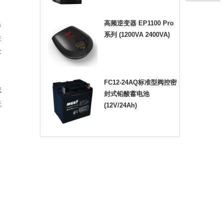
高频逆变器 EP1100 Pro
出
系列 (1200VA 2400VA)
性
术
FC12-24AQ标准型阀控密
成
封式铅酸蓄电池
统
(12V/24Ah)