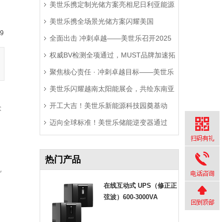
美世乐携定制光储方案亮相尼日利亚能源
美世乐携全场景光储方案闪耀美国
展，精准破解西非用电难题
9
全面出击 冲刺卓越——美世乐召开2025
RE+展，深耕北美赋能零碳转型
权威BV检测全项通过，MUST品牌加速拓
年中营销工作会议
聚焦核心责任 · 冲刺卓越目标——美世乐
局拉美市场
美世乐闪耀越南太阳能展会，共绘东南亚
2025年中会议圆满举行
开工大吉！美世乐新能源科技园奠基动
绿色能源新图景
众
迈向全球标准！美世乐储能逆变器通过
工，迈向全球绿色智造新征程
Sunspec Modbus认证测试
热门产品
机
在线互动式 UPS（修正正
弦波）600-3000VA