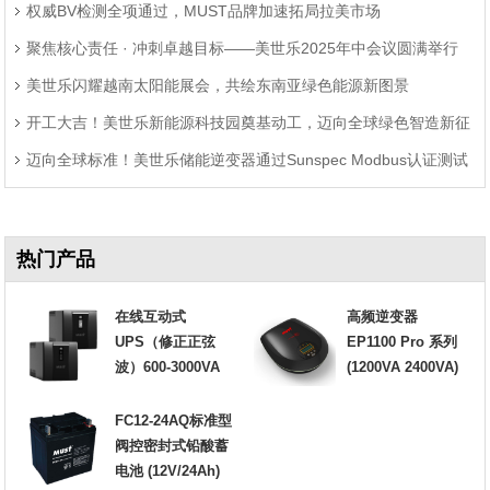
权威BV检测全项通过，MUST品牌加速拓局拉美市场
聚焦核心责任 · 冲刺卓越目标——美世乐2025年中会议圆满举行
美世乐闪耀越南太阳能展会，共绘东南亚绿色能源新图景
开工大吉！美世乐新能源科技园奠基动工，迈向全球绿色智造新征
迈向全球标准！美世乐储能逆变器通过Sunspec Modbus认证测试
程
热门产品
在线互动式
高频逆变器
UPS（修正正弦
EP1100 Pro 系列
波）600-3000VA
(1200VA 2400VA)
FC12-24AQ标准型
阀控密封式铅酸蓄
电池 (12V/24Ah)