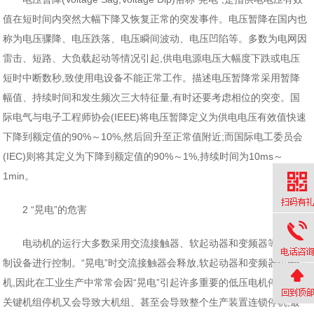
值在短时间内突然大幅下降又恢复正常的突发事件。电压暂降在国内也
称为电压骤降、电压跌落、电压瞬间波动、电压凹陷等。多数为电网因
雷击、短路、大负载起动等情况引起,供电电源电压大幅度下跌或电压
短时中断数秒,致使用电设备不能正常工作。描述电压暂降常采用暂降
幅值、持续时间和发生频次三大特征量,有时还要考虑相位的突变。国
际电气与电子工程师协会(IEEE)将电压暂降定义为供电电压有效值快速
下降到额定值的90%～10%,然后回升至正常值附近;而国际电工委员会
(IEC)则将其定义为下降到额定值的90%～1%,持续时间为10ms～
1min。
2 “晃电”的危害
电动机的运行大多数采用交流接触器、软起动器和变频器等起动控
制设备进行控制。“晃电”时交流接触器会释放,软起动器和变频器也会停
机,因此在工业生产中常常会因“晃电”引起许多重要的低压电机停机。而
关键机组停机又会导致大机组、甚至会导致整个生产装置连锁停机,最