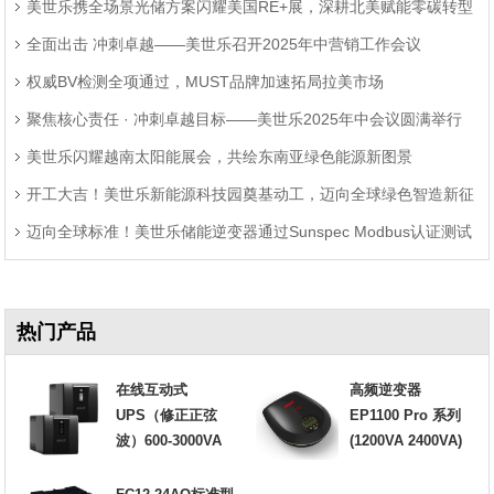
美世乐携全场景光储方案闪耀美国RE+展，深耕北美赋能零碳转型
题
全面出击 冲刺卓越——美世乐召开2025年中营销工作会议
权威BV检测全项通过，MUST品牌加速拓局拉美市场
聚焦核心责任 · 冲刺卓越目标——美世乐2025年中会议圆满举行
美世乐闪耀越南太阳能展会，共绘东南亚绿色能源新图景
开工大吉！美世乐新能源科技园奠基动工，迈向全球绿色智造新征
迈向全球标准！美世乐储能逆变器通过Sunspec Modbus认证测试
程
热门产品
在线互动式
高频逆变器
UPS（修正正弦
EP1100 Pro 系列
波）600-3000VA
(1200VA 2400VA)