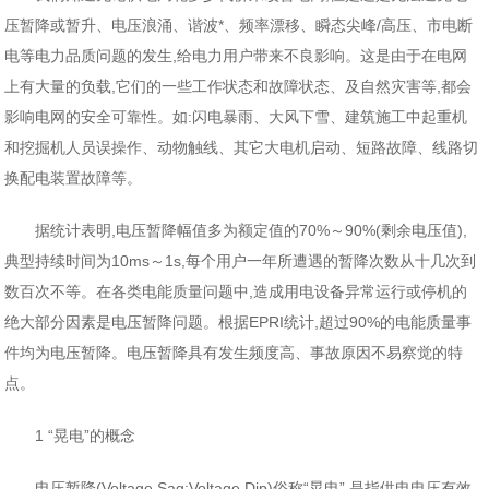
压暂降或暂升、电压浪涌、谐波*、频率漂移、瞬态尖峰/高压、市电断
电等电力品质问题的发生,给电力用户带来不良影响。这是由于在电网
上有大量的负载,它们的一些工作状态和故障状态、及自然灾害等,都会
影响电网的安全可靠性。如:闪电暴雨、大风下雪、建筑施工中起重机
和挖掘机人员误操作、动物触线、其它大电机启动、短路故障、线路切
换配电装置故障等。
据统计表明,电压暂降幅值多为额定值的70%～90%(剩余电压值),
典型持续时间为10ms～1s,每个用户一年所遭遇的暂降次数从十几次到
数百次不等。在各类电能质量问题中,造成用电设备异常运行或停机的
绝大部分因素是电压暂降问题。根据EPRI统计,超过90%的电能质量事
件均为电压暂降。电压暂降具有发生频度高、事故原因不易察觉的特
点。
1 “晃电”的概念
电压暂降(Voltage Sag;Voltage Dip)俗称“晃电”,是指供电电压有效