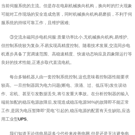
当前伺服系统的主流。但是存在电刷机械换向机构，换向时的打火现象
可能对工作现场的安全造成危害，同时机械换向机构易磨损，不利于伺
服系统的持续可靠工作，且维护困难;
③交流永磁同步电机伺服:质量功率比小,无机械换向机构,易维护,
但控制系统较为复杂,不易实现高精度控制。随着技术发展,交流同步电
机逐步具备了宽调速范围、高稳速精度、快速动态响应及四象限运行等
良好的技术性能,正逐步取代直流电机。
每台多轴机器人由一套控制系统控制,这也意味着控制器性能要求
较高。一旦控制器因为电力问题(断电、浪涌、过、低压等)发生误动
作、宕机、甚至引发数据丢失,将引发重大事故。在分析控制器的输入
端前加配的稳压电源故障后,发现造成稳压电源98%的故障即不能正常
工作,是因为电压暂降即“晃电”引起的,稳压电源的配置有天生缺陷,应选
用工业型
UPS
。
我们知道无论供电局花多少代价来改善电网,但是还是无法避免电