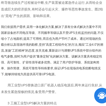
终导致连续生产过程被迫中断,生产装置被迫紧急停止运行,从而给企业
造成巨大的经济损失,有时还会引起火灾、爆炸等恶性事故发生。图2给
出“晃电”产生的原因、影响和后果。
我们依据用户需求,采用一体化解决方案,解决了原有分体式解决方案中不同
国家设备的不同电压等级、不同频率等级以及不受UPS主机监控的问题,不仅
缩小了占地面积,提高了可用性,而且也为用户节约了成本。通过对现场的负
载分析以及现场环境的勘察,坚持“高度工程组件化”的方法,顺应“工业4.0”的潮
流,发扬“工匠精神”的态度,攻关克难,重新设计与调整UPS系统中部分组件的
电气参数,按时为用户提供“量身定制”化的解决方案。该解决方案具有稳定性
强、高可靠性、扩容性强等诸多优势。满足了用户防护等级、系统架构简
单、操作简便、系统可靠性等特殊要求,保证UPS在现场供电系统断电情况
下,能够持续地为其提供高可靠UPS电源。
用工业型UPS替换进口原厂机器人稳压电源后,两年来运行良好,从
未发生紧急报修的情况,备受用户赞誉。
3 工频工业型UPS解决方案的特点