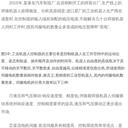
2015年,某著名汽车制造厂,在其刚刚开工的焊装分厂,生产线上的
焊接机器人故障频发。分析其原因是:进口原厂的工业机器人生产商在
成套时,在控制器的输入端前加配的稳压电源,不能解决几十台焊接机器
人同时工作时,因其伺服电机数量众多造成的电压暂降即“晃电”。
图1中,工业机器人控制器的主要任务是控制机器人在工作空间中的运动位
置、姿态和轨迹、操作顺序及动作的时间等。机器人自由度的高低取决于其
可移动的关节数目,关节数愈多,自由度越高,位移精准度也愈出色,所须使用的
伺服电机数量就相对较多;换言之,愈精密的工业型机器人,其内的伺服电机数
量愈多。伺服电机的分类大致有以下三种:
①液压和气压驱动:响应速度慢、精度低,伴随着焊接机器人伺服驱
动系统对响应速度、控制精度要求的提高,液压和气压驱动正逐步退出
市场;
②直流电机伺服:直流伺服具有精度高、控制系统简单等优点，是