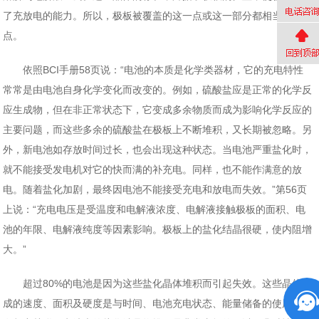
了充放电的能力。所以，极板被覆盖的这一点或这一部分都相当于是死
点。
依照BCI手册58页说：“电池的本质是化学类器材，它的充电特性
常常是由电池自身化学变化而改变的。例如，硫酸盐应是正常的化学反
应生成物，但在非正常状态下，它变成多余物质而成为影响化学反应的
主要问题，而这些多余的硫酸盐在极板上不断堆积，又长期被忽略。另
外，新电池如存放时间过长，也会出现这种状态。当电池严重盐化时，
就不能接受发电机对它的快而满的补充电。同样，也不能作满意的放
电。随着盐化加剧，最终因电池不能接受充电和放电而失效。”第56页
上说：“充电电压是受温度和电解液浓度、电解液接触极板的面积、电
池的年限、电解液纯度等因素影响。极板上的盐化结晶很硬，使内阻增
大。”
超过80%的电池是因为这些盐化晶体堆积而引起失效。这些晶体形
成的速度、面积及硬度是与时间、电池充电状态、能量储备的使用周期