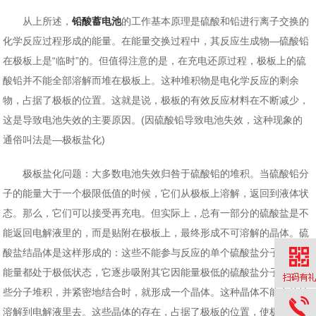
从上所述，
铅酸蓄电池
的工作基本原理是硫酸和铅进行离子交换的
化学反应过程形成的能量。在能量交换过程中，其反应生成物—硫酸铅
在极板上是“临时”的。但值得注意的是，在充电还原过程，极板上的硫
酸铅并不能全部溶解而堆在极板上。这种堆积物是电化学反应的剩余
物，占据了极板的位置。这就是说，极板的有效反应材料在不断减少，
这是导致电池失效的主要原因。(因硫酸铅导致电池失效，这种现象的
通俗叫法是—极板盐化)
极板盐化问题：大多数电池失效归咎于硫酸铅的堆积。当硫酸铅分
子的能量大于一个极限低值的时候，它们从极板上溶解，返回到液体状
态。那么，它们可以接受再充电。但实际上，总有一部分的硫酸盐是不
能返回电解液里的，而是贴附在极板上，最终形成不可溶解的晶体。硫
酸盐结晶体是这样形成的：这些不能参与反应的单个硫酸盐分子的核心
能量都处于极低状态，它逐步吸附其它因能量极低的硫酸盐分子。当这
些分子堆积，并紧密地结合时，就形成一个晶体。这种晶体不能有效地
溶解到电解液里去。这些晶体的存在，占据了极板的位置，使极板失去