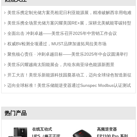
美世乐携定制光储方案亮相尼日利亚能源展，精准破解西非用电难
美世乐携全场景光储方案闪耀美国RE+展，深耕北美赋能零碳转型
题
全面出击 冲刺卓越——美世乐召开2025年中营销工作会议
权威BV检测全项通过，MUST品牌加速拓局拉美市场
聚焦核心责任 · 冲刺卓越目标——美世乐2025年中会议圆满举行
美世乐闪耀越南太阳能展会，共绘东南亚绿色能源新图景
开工大吉！美世乐新能源科技园奠基动工，迈向全球绿色智造新征
迈向全球标准！美世乐储能逆变器通过Sunspec Modbus认证测试
程
热门产品
在线互动式
高频逆变器
UPS（修正正弦
EP1100 Pro 系列