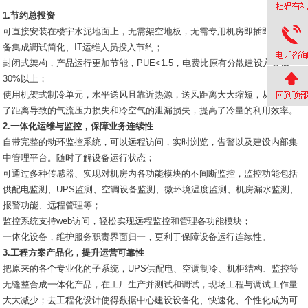
1.节约总投资
可直接安装在楼宇水泥地面上，无需架空地板，无需专用机房即插即用、设
备集成调试简化、IT运维人员投入节约；
封闭式架构，产品运行更加节能，PUE<1.5，电费比原有分散建设方案低
30%以上；
使用机架式制冷单元，水平送风且靠近热源，送风距离大大缩短，从而减少
了距离导致的气流压力损失和冷空气的泄漏损失，提高了冷量的利用效率。
2.一体化运维与监控，保障业务连续性
自带完整的动环监控系统，可以远程访问，实时浏览，告警以及建设内部集
中管理平台。随时了解设备运行状态；
可通过多种传感器、实现对机房内各功能模块的不间断监控，监控功能包括
供配电监测、UPS监测、空调设备监测、微环境温度监测、机房漏水监测、
报警功能、远程管理等；
监控系统支持web访问，轻松实现远程监控和管理各功能模块；
一体化设备，维护服务职责界面归一，更利于保障设备运行连续性。
3.工程方案产品化，提升运营可靠性
把原来的各个专业化的子系统，UPS供配电、空调制冷、机柜结构、监控等
无缝整合成一体化产品，在工厂生产并测试和调试，现场工程与调试工作量
大大减少；去工程化设计使得数据中心建设设备化、快速化、个性化成为可