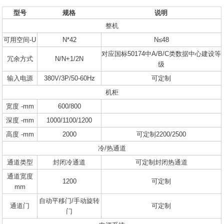
型号
规格
说明
整机
可用空间-U
N*42
N≤48
对应国标50174中A/B/C类数据中心建设等
冗余方式
N/N+1/2N
级
输入电源
380V/3P/50-60Hz
可定制
机柜
宽度 -mm
600/800
深度 -mm
1000/1100/1200
高度 -mm
2000
可定制2200/2500
冷/热通道
通道类型
封闭冷通道
可定制封闭热通道
通道宽度
1200
可定制
mm
自动平移门/手动旋转
通道门
可定制
门