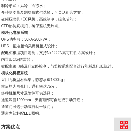
制冷形式：风冷、冷冻水；
多种制冷量及制冷形式供选择，可灵活组合方案；
变频压缩机+EC风机，高效制冷，绿色节能；
CFD热仿真模拟，确保整机无热点。
模块化电源系统
UPS功率段：30kA-200kVA；
UPS、配电柜均采用机柜式设计；
配电柜根据项目定制，支持N+1和2N高可用性方案设计；
内置B/C级防雷器；
标配主路电能及IT支路检测，与监控系统配合进行能耗及PUE统计。
模块化机柜系统
采用九折型材框架，静态承重1800kg；
前后均为网孔门，通孔率达75%；
多种机柜尺寸及附件可供选择；
通道深度1200mm，天窗顶部可自动或手动开启；
通道门可选手动或自动平移门；
通道内部标配LED照明。
方案优点