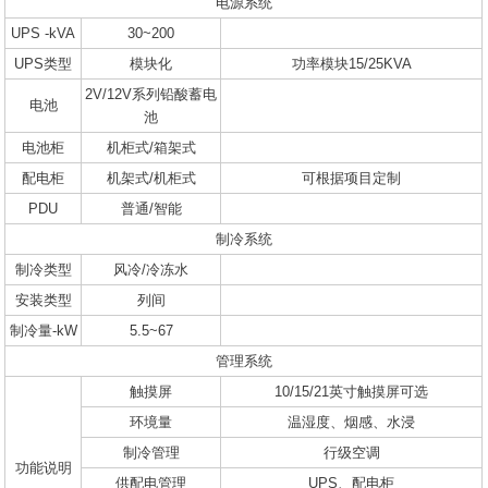
电源系统
UPS -kVA
30~200
UPS类型
模块化
功率模块15/25KVA
2V/12V系列铅酸蓄电
电池
池
电池柜
机柜式/箱架式
配电柜
机架式/机柜式
可根据项目定制
PDU
普通/智能
制冷系统
制冷类型
风冷/冷冻水
安装类型
列间
制冷量-kW
5.5~67
管理系统
触摸屏
10/15/21英寸触摸屏可选
环境量
温湿度、烟感、水浸
制冷管理
行级空调
功能说明
供配电管理
UPS、配电柜