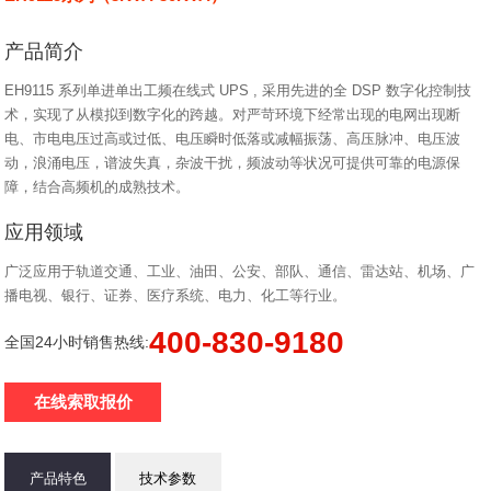
产品简介
EH9115 系列单进单出工频在线式 UPS , 采用先进的全 DSP 数字化控制技
术，实现了从模拟到数字化的跨越。对严苛环境下经常出现的电网出现断
电、市电电压过高或过低、电压瞬时低落或减幅振荡、高压脉冲、电压波
动，浪涌电压，谱波失真，杂波干扰，频波动等状况可提供可靠的电源保
障，结合高频机的成熟技术。
应用领域
广泛应用于轨道交通、工业、油田、公安、部队、通信、雷达站、机场、广
播电视、银行、证券、医疗系统、电力、化工等行业。
400-830-9180
全国24小时销售热线:
在线索取报价
产品特色
技术参数