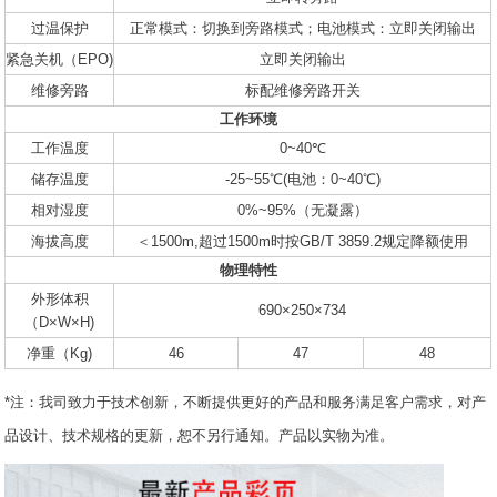
过温保护
正常模式：切换到旁路模式；电池模式：立即关闭输出
紧急关机（EPO)
立即关闭输出
维修旁路
标配维修旁路开关
工作环境
工作温度
0~40℃
储存温度
-25~55℃(电池：0~40℃)
相对湿度
0%~95%（无凝露）
海拔高度
＜1500m,超过1500m时按GB/T 3859.2规定降额使用
物理特性
外形体积
690×250×734
（D×W×H)
净重（Kg)
46
47
48
*注：我司致力于技术创新，不断提供更好的产品和服务满足客户需求，对产
品设计、技术规格的更新，恕不另行通知。产品以实物为准。