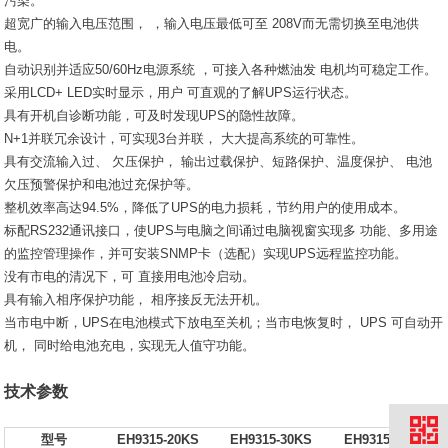
污染。
超宽广的输入电压范围， ，输入电压最低可至 208V而无需切换至电池供
电。
自动识别并适应50/60Hz电源系统 ，可接入各种燃油发 电机均可稳定工作。
采用LCD+ LED实时显示，用户 可直观的了解UPS运行状态。
具有开机自诊断功能，可及时发现UPS的隐性故障。
N+1并联冗余设计，可实现3台并联， 大大提高系统的可靠性。
具有交流输入过、 欠压保护， 输出过载保护、短路保护、温度保护、 电池
欠压预警保护和电池过充保护等。
整机效率高达94.5%，降低了UPS的电力损耗，节约用户的使用成本。
标配RS232通讯接口，使UPS与电脑之间诵过电脑视窗实现多 功能、多用途
的监控管理操作，并可安装SNMP卡（选配）实现UPS远程监控功能。
没有市电的清况下，可 直接用电池冷启动。
具有输入相序保护功能， 相序接反无法开机。
当市电中断，UPS在电池模式下放电至关机；当市电恢复时， UPS 可自动开
机， 同时给电池充电，实现无人值守功能。
技术参数
型号
EH9315-20KS
EH9315-30KS
EH9315-40KS