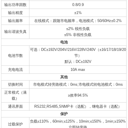
输出功率因数
0.8/0.9
输出精度
±1%
输出频率
在线模式：跟随市电频率，电池模式：50/60Hz±0.2%
≤2% 线性负载
输出谐波失真
≤5% 非线性负载
电池
可选：DC±192V/204V/216V/228V/240V（±16/17/18/19/20
电池节数
节）
默认：DC±192V
充电电流
10A max
其他
切换时间
市电模式转旁路模式：0ms;市电模式转电池模式：0ms
正常模式（满
≥效率94.5%
载）
通讯界面
RS232,RS485,SNMP卡（选配），继电器卡（选配）
保护
负载≤110%，60min;≤125%，10min;≤150%，1min;≥150%
过载保护
立即转旁路